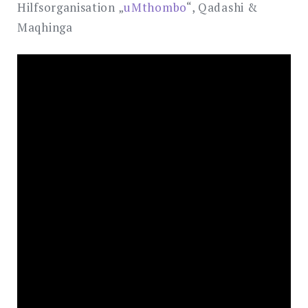
Hilfsorganisation „
uMthombo
“, Qadashi &
Maqhinga